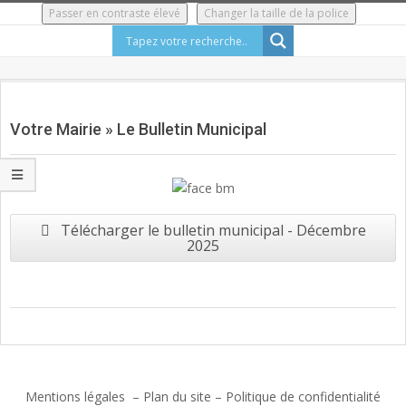
Skip
Passer en contraste élevé
Changer la taille de la police
to
content
Secondary
Navigation
Votre Mairie »
Le Bulletin Municipal
Menu
Télécharger le bulletin municipal - Décembre
2025
2017-
06-
27
Mentions légales
–
Plan du site
–
Politique de confidentialité