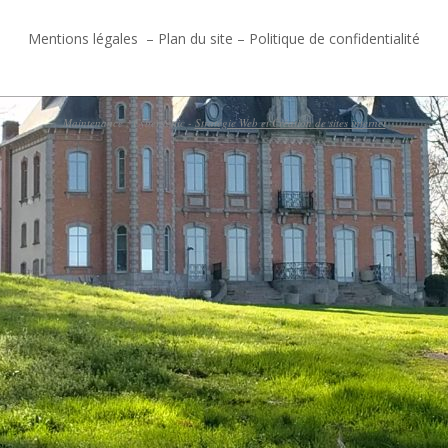
Mentions légales
–
Plan du site
–
Politique de confidentialité
Maintenance : Cybernettic -
Stratégie Web et Création de sites internet