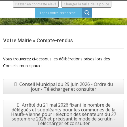
Skip
Passer en contraste élevé
Changer la taille de la police
to
content
Secondary
Navigation
Votre Mairie »
Compte-rendus
Menu
Vous trouverez ci-dessous les délibérations prises lors des
Conseils municipaux :
Conseil Municipal du 29 juin 2026 - Ordre du
jour - Télécharger et consulter
Arrêté du 21 mai 2026 fixant le nombre de
délégués et suppléants pour les communes de la
Haute-Vienne pour l'élection des sénateurs du 27
septembre 2026 et précisant le mode de scrutin -
Télécharger et consulter