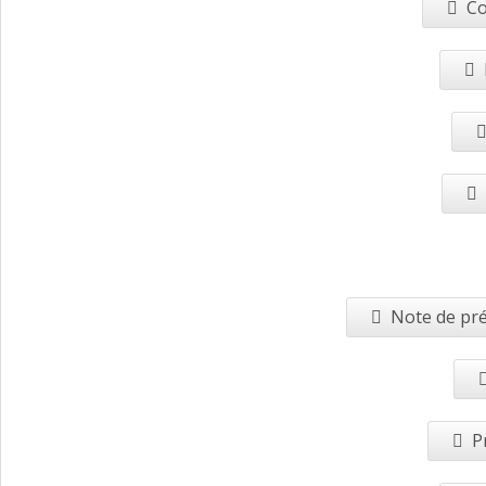
Co
Note de pré
P