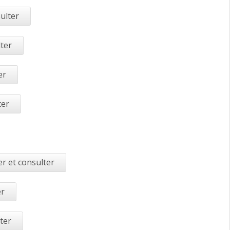
ulter
lter
er
ter
r et consulter
er
ter