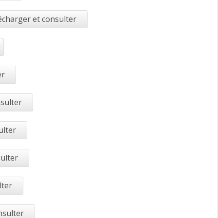
écharger et consulter
er
sulter
ulter
ulter
lter
nsulter