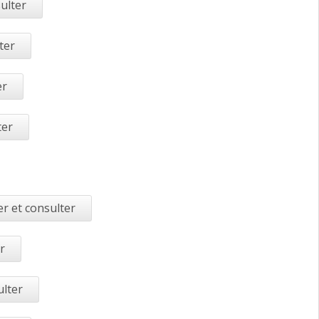
ulter
ter
er
ter
r et consulter
r
ulter