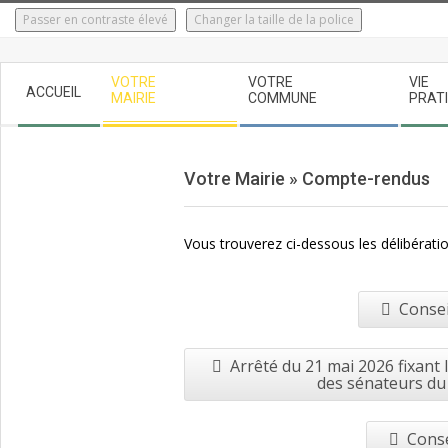
Skip
Passer en contraste élevé
Changer la taille de la police
to
content
Secondary
VOTRE
VOTRE
VIE
ACCUEIL
Navigation
MAIRIE
COMMUNE
PRAT
Menu
Votre Mairie »
Compte-rendus
Vous trouverez ci-dessous les délibératio
Consei
Arrêté du 21 mai 2026 fixant
des sénateurs du 
Conse