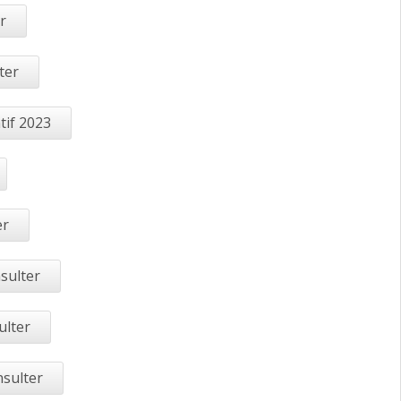
r
ter
tif 2023
er
sulter
ulter
nsulter