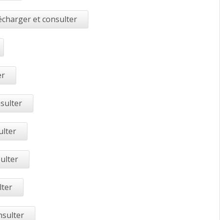
écharger et consulter
er
sulter
ulter
ulter
lter
nsulter