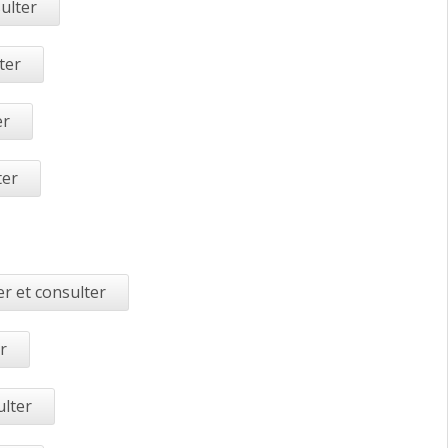
ulter
ter
er
ter
r et consulter
r
ulter