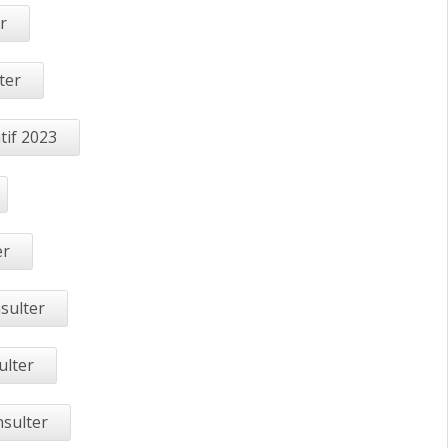
r
ter
tif 2023
er
sulter
ulter
nsulter