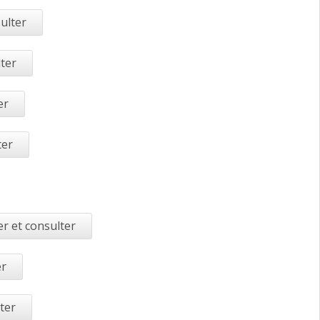
ulter
lter
er
ter
r et consulter
er
ter