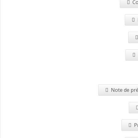
Co
Note de pré
P