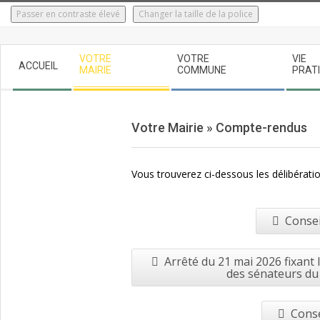
Skip
Passer en contraste élevé
Changer la taille de la police
to
content
Secondary
VOTRE
VOTRE
VIE
ACCUEIL
Navigation
MAIRIE
COMMUNE
PRAT
Menu
Votre Mairie »
Compte-rendus
Vous trouverez ci-dessous les délibératio
Consei
Arrêté du 21 mai 2026 fixant
des sénateurs du 
Conse