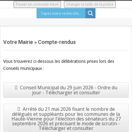
Skip
Passer en contraste élevé
Changer la taille de la police
to
content
Secondary
Navigation
Votre Mairie »
Compte-rendus
Menu
Vous trouverez ci-dessous les délibérations prises lors des
Conseils municipaux :
Conseil Municipal du 29 juin 2026 - Ordre du
jour - Télécharger et consulter
Arrêté du 21 mai 2026 fixant le nombre de
délégués et suppléants pour les communes de la
Haute-Vienne pour l'élection des sénateurs du 27
septembre 2026 et précisant le mode de scrutin -
Télécharger et consulter