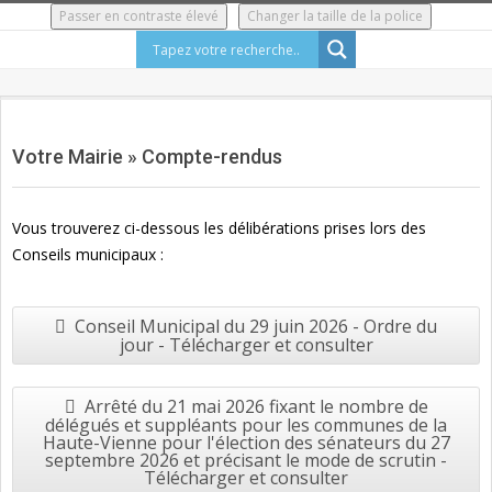
Skip
Passer en contraste élevé
Changer la taille de la police
to
content
Secondary
Navigation
Votre Mairie »
Compte-rendus
Menu
Vous trouverez ci-dessous les délibérations prises lors des
Conseils municipaux :
Conseil Municipal du 29 juin 2026 - Ordre du
jour - Télécharger et consulter
Arrêté du 21 mai 2026 fixant le nombre de
délégués et suppléants pour les communes de la
Haute-Vienne pour l'élection des sénateurs du 27
septembre 2026 et précisant le mode de scrutin -
Télécharger et consulter