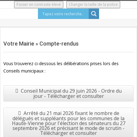
Skip
Passer en contraste élevé
Changer la taille de la police
to
content
Secondary
Navigation
Votre Mairie »
Compte-rendus
Menu
Vous trouverez ci-dessous les délibérations prises lors des
Conseils municipaux :
Conseil Municipal du 29 juin 2026 - Ordre du
jour - Télécharger et consulter
Arrêté du 21 mai 2026 fixant le nombre de
délégués et suppléants pour les communes de la
Haute-Vienne pour l'élection des sénateurs du 27
septembre 2026 et précisant le mode de scrutin -
Télécharger et consulter