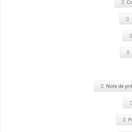
Co
Note de pré
P