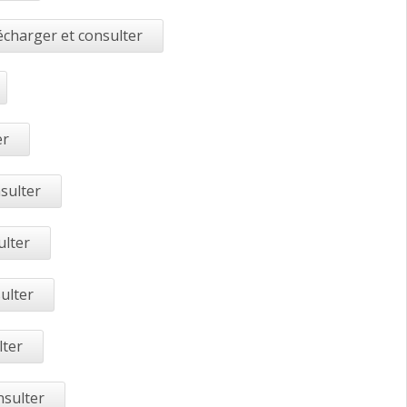
écharger et consulter
er
sulter
ulter
ulter
lter
nsulter