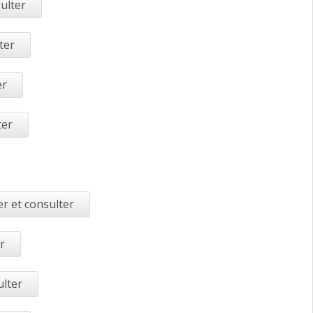
ulter
ter
er
ter
r et consulter
r
ulter