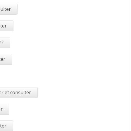
ulter
lter
er
ter
r et consulter
er
ter