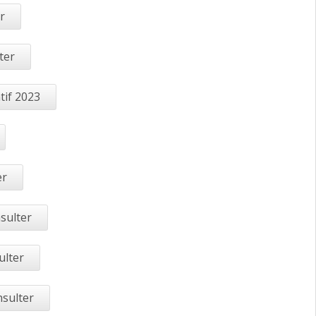
r
ter
tif 2023
er
sulter
ulter
nsulter