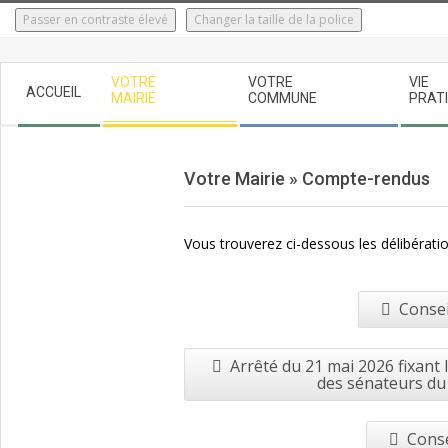
Skip
Passer en contraste élevé
Changer la taille de la police
to
content
Secondary
VOTRE
VOTRE
VIE
ACCUEIL
Navigation
MAIRIE
COMMUNE
PRAT
Menu
Votre Mairie »
Compte-rendus
Vous trouverez ci-dessous les délibératio
Consei
Arrêté du 21 mai 2026 fixant
des sénateurs du 
Conse