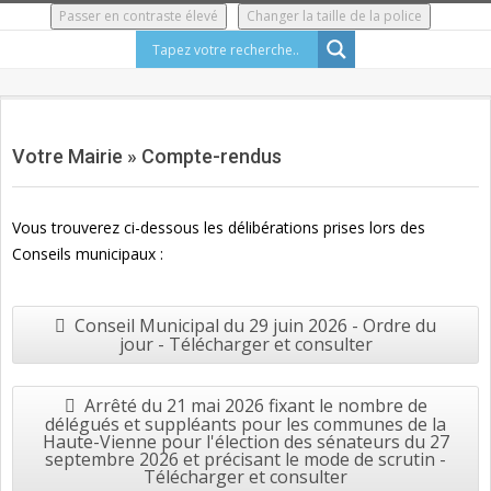
Skip
Passer en contraste élevé
Changer la taille de la police
to
content
Secondary
Navigation
Votre Mairie »
Compte-rendus
Menu
Vous trouverez ci-dessous les délibérations prises lors des
Conseils municipaux :
Conseil Municipal du 29 juin 2026 - Ordre du
jour - Télécharger et consulter
Arrêté du 21 mai 2026 fixant le nombre de
délégués et suppléants pour les communes de la
Haute-Vienne pour l'élection des sénateurs du 27
septembre 2026 et précisant le mode de scrutin -
Télécharger et consulter