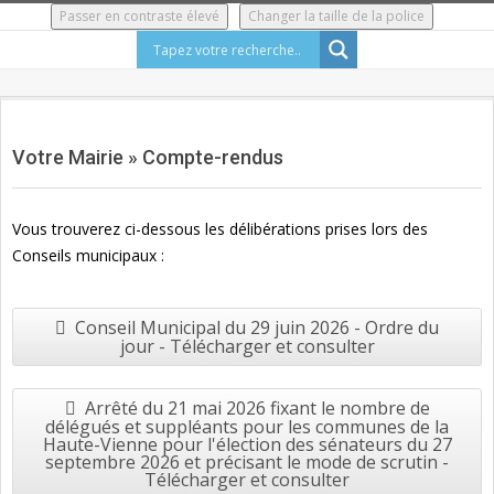
Skip
Passer en contraste élevé
Changer la taille de la police
to
content
Secondary
Navigation
Votre Mairie »
Compte-rendus
Menu
Vous trouverez ci-dessous les délibérations prises lors des
Conseils municipaux :
Conseil Municipal du 29 juin 2026 - Ordre du
jour - Télécharger et consulter
Arrêté du 21 mai 2026 fixant le nombre de
délégués et suppléants pour les communes de la
Haute-Vienne pour l'élection des sénateurs du 27
septembre 2026 et précisant le mode de scrutin -
Télécharger et consulter