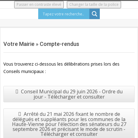
Skip
Passer en contraste élevé
Changer la taille de la police
to
content
Secondary
Navigation
Votre Mairie »
Compte-rendus
Menu
Vous trouverez ci-dessous les délibérations prises lors des
Conseils municipaux :
Conseil Municipal du 29 juin 2026 - Ordre du
jour - Télécharger et consulter
Arrêté du 21 mai 2026 fixant le nombre de
délégués et suppléants pour les communes de la
Haute-Vienne pour l'élection des sénateurs du 27
septembre 2026 et précisant le mode de scrutin -
Télécharger et consulter