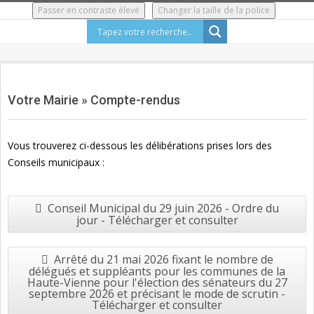
Skip
Passer en contraste élevé
Changer la taille de la police
to
content
Secondary
Navigation
Votre Mairie »
Compte-rendus
Menu
Vous trouverez ci-dessous les délibérations prises lors des
Conseils municipaux :
Conseil Municipal du 29 juin 2026 - Ordre du
jour - Télécharger et consulter
Arrêté du 21 mai 2026 fixant le nombre de
délégués et suppléants pour les communes de la
Haute-Vienne pour l'élection des sénateurs du 27
septembre 2026 et précisant le mode de scrutin -
Télécharger et consulter