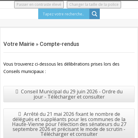
Skip
Passer en contraste élevé
Changer la taille de la police
to
content
Secondary
Navigation
Votre Mairie »
Compte-rendus
Menu
Vous trouverez ci-dessous les délibérations prises lors des
Conseils municipaux :
Conseil Municipal du 29 juin 2026 - Ordre du
jour - Télécharger et consulter
Arrêté du 21 mai 2026 fixant le nombre de
délégués et suppléants pour les communes de la
Haute-Vienne pour l'élection des sénateurs du 27
septembre 2026 et précisant le mode de scrutin -
Télécharger et consulter