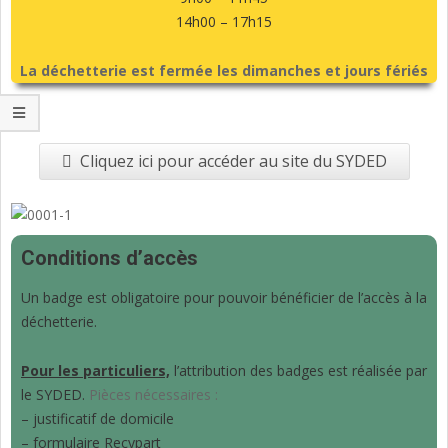
14h00 – 17h15
La déchetterie est fermée les dimanches et jours fériés
Cliquez ici pour accéder au site du SYDED
Conditions d’accès
Un badge est obligatoire pour pouvoir bénéficier de l’accès à la
déchetterie.
Pour les particuliers,
 l’attribution des badges est réalisée par 
le SYDED. 
Pièces nécessaires : 
– justificatif de domicile
– formulaire Recypart