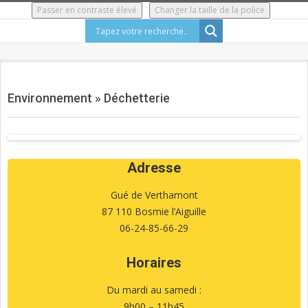
Skip
Passer en contraste élevé
Changer la taille de la police
to
content
Secondary
Navigation
Environnement »
Déchetterie
Menu
Adresse
Gué de Verthamont
87 110 Bosmie l’Aiguille
06-24-85-66-29
Horaires
Du mardi au samedi :
9h00 – 11h45