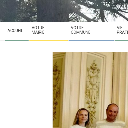
Secondary
VOTRE
VOTRE
VIE
ACCUEIL
Navigation
MAIRIE
COMMUNE
PRAT
Menu